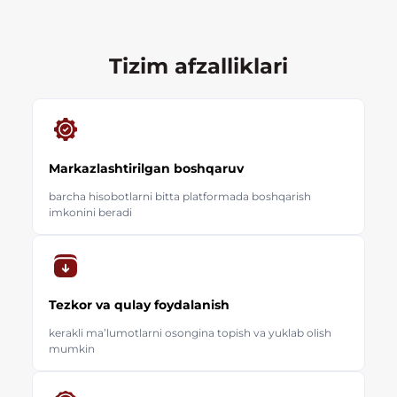
Tizim afzalliklari
Markazlashtirilgan boshqaruv
barcha hisobotlarni bitta platformada boshqarish
imkonini beradi
Tezkor va qulay foydalanish
kerakli maʼlumotlarni osongina topish va yuklab olish
mumkin