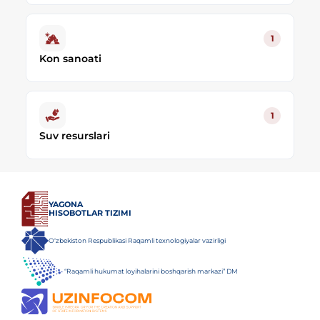
1
Kon sanoati
1
Suv resurslari
YAGONA
HISOBOTLAR TIZIMI
O‘zbekiston Respublikasi Raqamli texnologiyalar vazirligi
“Raqamli hukumat loyihalarini boshqarish markazi” DM