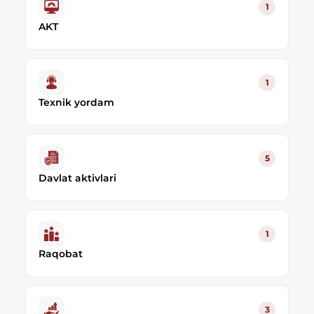
1
AKT
1
Texnik yordam
5
Davlat aktivlari
1
Raqobat
3