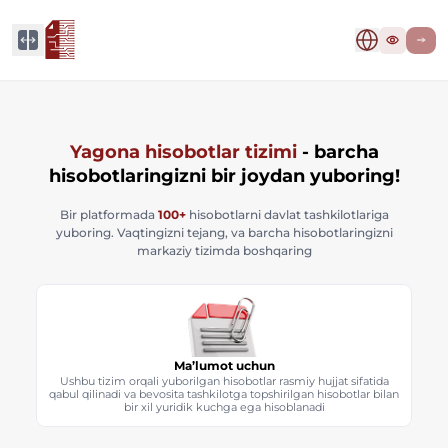
Yagona hisobotlar tizimi
- barcha
hisobotlaringizni bir joydan yuboring!
Bir platformada
100+
hisobotlarni davlat tashkilotlariga
yuboring. Vaqtingizni tejang, va barcha hisobotlaringizni
markaziy tizimda boshqaring
Ma’lumot uchun
Ushbu tizim orqali yuborilgan hisobotlar rasmiy hujjat sifatida
qabul qilinadi va bevosita tashkilotga topshirilgan hisobotlar bilan
bir xil yuridik kuchga ega hisoblanadi