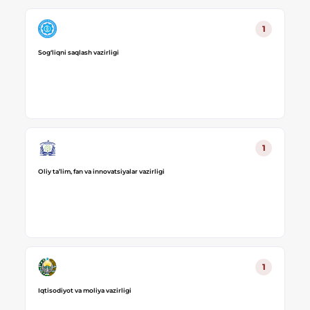
1
Sog‘liqni saqlash vazirligi
1
Oliy ta’lim, fan va innovatsiyalar vazirligi
1
Iqtisodiyot va moliya vazirligi