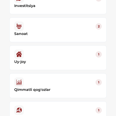
Investitsiya
2
Sanoat
1
Uy-joy
1
Qimmatli qog'ozlar
1