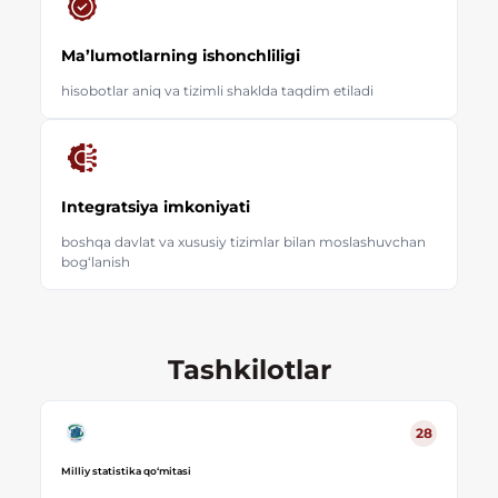
Maʼlumotlarning ishonchliligi
hisobotlar aniq va tizimli shaklda taqdim etiladi
Integratsiya imkoniyati
boshqa davlat va xususiy tizimlar bilan moslashuvchan
bog‘lanish
Tashkilotlar
28
Milliy statistika qo‘mitasi