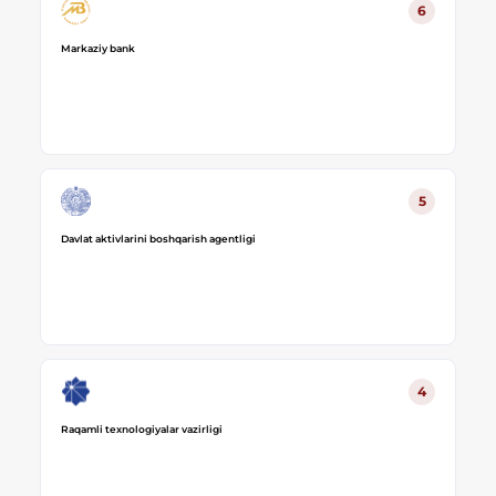
6
Markaziy bank
5
Davlat aktivlarini boshqarish agentligi
4
Raqamli texnologiyalar vazirligi