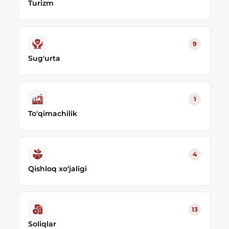
Turizm
9
Sug'urta
1
To'qimachilik
4
Qishloq xo‘jaligi
13
Soliqlar