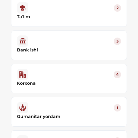
2
Ta’lim
3
Bank ishi
4
Korxona
1
Gumanitar yordam