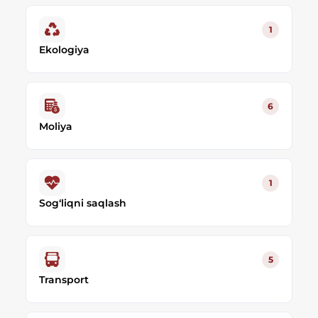
1
Ekologiya
6
Moliya
1
Sog‘liqni saqlash
5
Transport