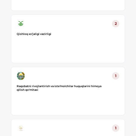
2
Qishloq xo‘jaligi vazirligi
1
Raqobatni rivojlantirish va isteʼmolchilar huquqlarini himoya
qilish qoʻmitasi
1