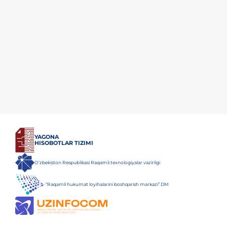
YAGONA
HISOBOTLAR TIZIMI
O‘zbekiston Respublikasi Raqamli texnologiyalar vazirligi
“Raqamli hukumat loyihalarini boshqarish markazi” DM