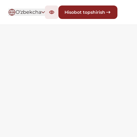
O‘zbekcha
Hisobot topshirish