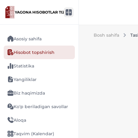
YAGONA HISOBOTLAR TIZIMI
Bosh sahifa
Tas
Asosiy sahifa
Hisobot topshirish
Statistika
Yangiliklar
Biz haqimizda
Ko‘p beriladigan savollar
Aloqa
Taqvim (Kalendar)