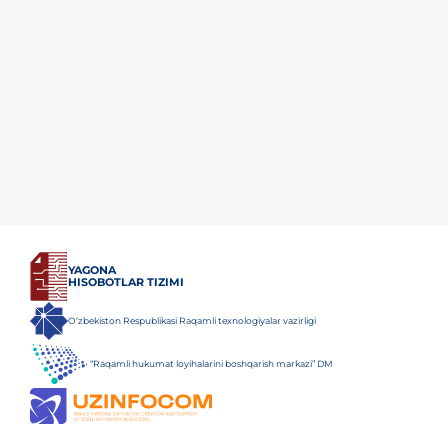
YAGONA
HISOBOTLAR TIZIMI
O‘zbekiston Respublikasi Raqamli texnologiyalar vazirligi
“Raqamli hukumat loyihalarini boshqarish markazi” DM