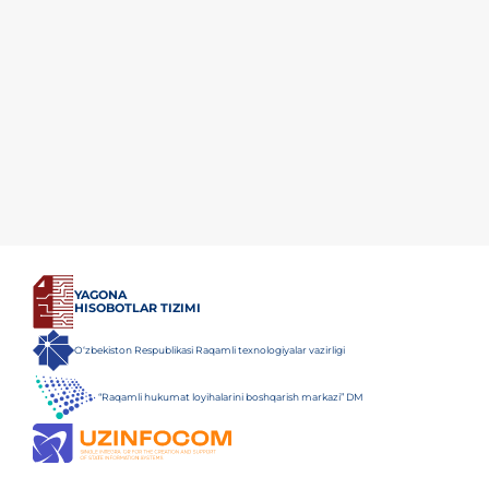
YAGONA
HISOBOTLAR TIZIMI
O‘zbekiston Respublikasi Raqamli texnologiyalar vazirligi
“Raqamli hukumat loyihalarini boshqarish markazi” DM