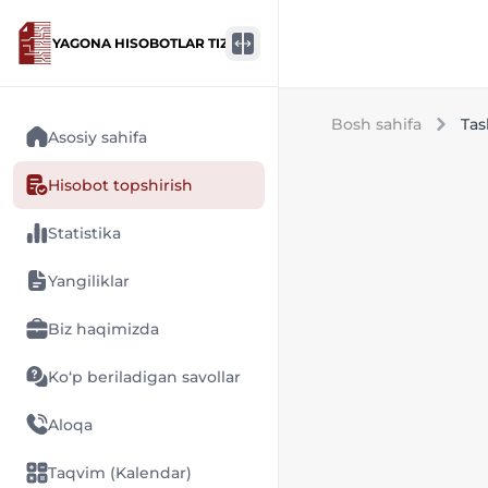
YAGONA HISOBOTLAR TIZIMI
Bosh sahifa
Tas
Asosiy sahifa
Hisobot topshirish
Statistika
Yangiliklar
Biz haqimizda
Ko‘p beriladigan savollar
Aloqa
Taqvim (Kalendar)