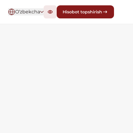
O‘zbekcha
Hisobot topshirish