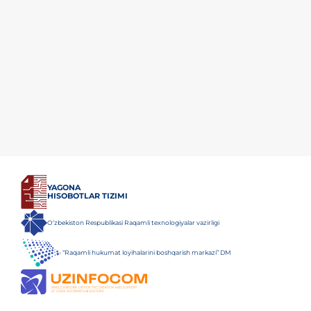
YAGONA
HISOBOTLAR TIZIMI
O‘zbekiston Respublikasi Raqamli texnologiyalar vazirligi
“Raqamli hukumat loyihalarini boshqarish markazi” DM