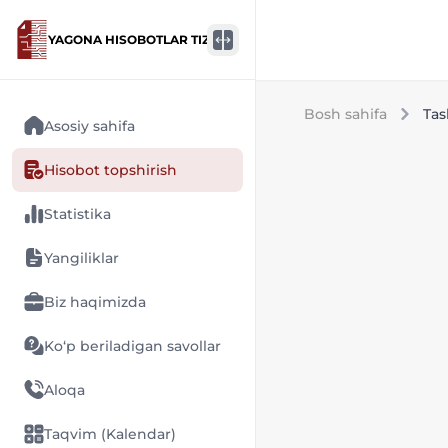
YAGONA HISOBOTLAR TIZIMI
Bosh sahifa
Tas
Asosiy sahifa
Hisobot topshirish
Statistika
Yangiliklar
Biz haqimizda
Ko‘p beriladigan savollar
Aloqa
Taqvim (Kalendar)