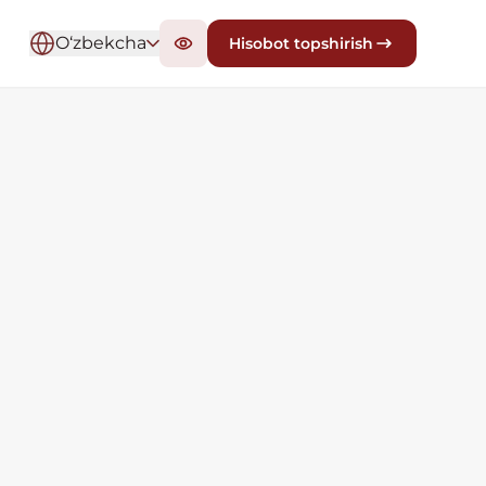
O‘zbekcha
Hisobot topshirish