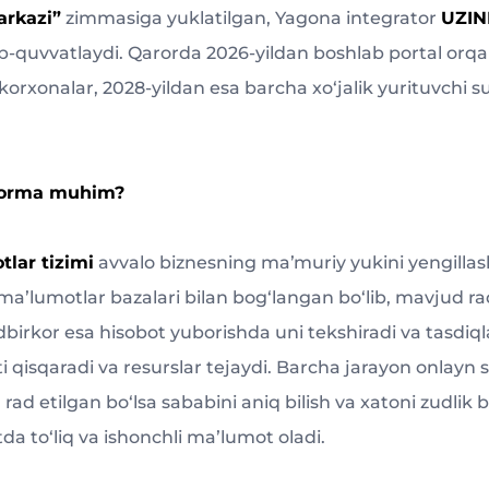
arkazi”
zimmasiga yuklatilgan, Yagona integrator
UZI
b-quvvatlaydi. Qarorda 2026-yildan boshlab portal orqali 
a korxonalar, 2028-yildan esa barcha xo‘jalik yurituvchi 
forma muhim?
tlar tizimi
avvalo biznesning maʼmuriy yukini yengillash
maʼlumotlar bazalari bilan bog‘langan bo‘lib, mavjud raq
tadbirkor esa hisobot yuborishda uni tekshiradi va tasdiq
i qisqaradi va resurslar tejaydi. Barcha jarayon onlayn 
 rad etilgan bo‘lsa sababini aniq bilish va xatoni zudlik 
a to‘liq va ishonchli maʼlumot oladi.