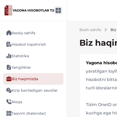
YAGONA HISOBOTLAR TIZIMI
Bosh sahifa
Biz
Asosiy sahifa
Biz haq
Hisobot topshirish
Statistika
Yagona hisobo
Yangiliklar
yaratilgan loyi
Biz haqimizda
hisobotni bitt
turli idoralarn
Ko‘p beriladigan savollar
Aloqa
Tizim OneID or
kuchga ega his
Taqvim (Kalendar)