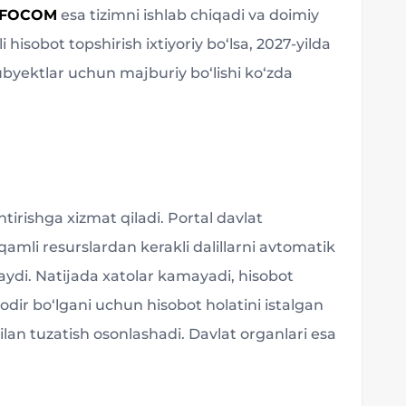
NFOCOM
esa tizimni ishlab chiqadi va doimiy
hisobot topshirish ixtiyoriy bo‘lsa, 2027-yilda
subyektlar uchun majburiy bo‘lishi ko‘zda
tirishga xizmat qiladi. Portal davlat
amli resurslardan kerakli dalillarni avtomatik
laydi. Natijada xatolar kamayadi, hisobot
sodir bo‘lgani uchun hisobot holatini istalgan
bilan tuzatish osonlashadi. Davlat organlari esa