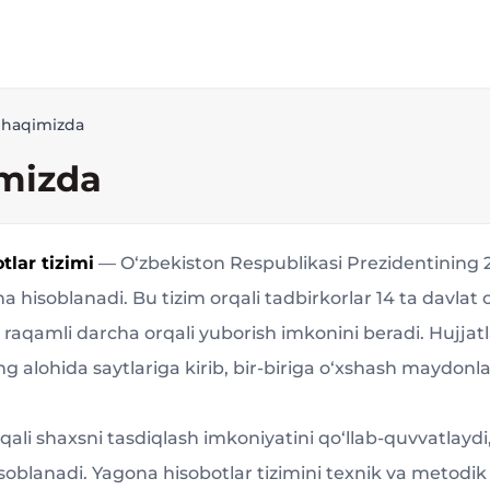
 haqimizda
imizda
tlar tizimi
— O‘zbekiston Respublikasi Prezidentining 2
ha hisoblanadi. Bu tizim orqali tadbirkorlar 14 ta davlat o
a raqamli darcha orqali yuborish imkonini beradi. Hujjatl
ing alohida saytlariga kirib, bir-biriga o‘xshash maydonlar
qali shaxsni tasdiqlash imkoniyatini qo‘llab-quvvatlayd
oblanadi. Yagona hisobotlar tizimini texnik va metodi