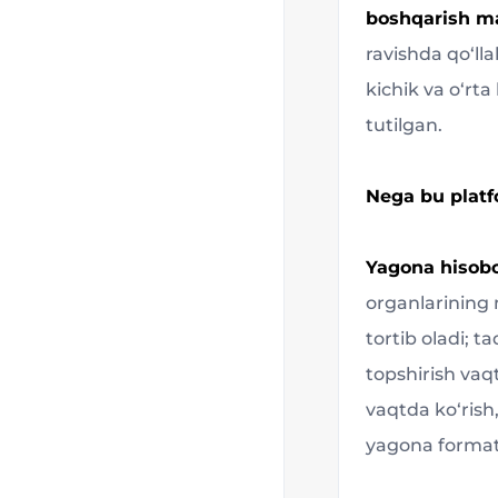
boshqarish m
ravishda qo‘lla
kichik va o‘rt
tutilgan.
Nega bu plat
Yagona hisobo
organlarining 
tortib oladi; 
topshirish vaqt
vaqtda ko‘rish,
yagona formatd