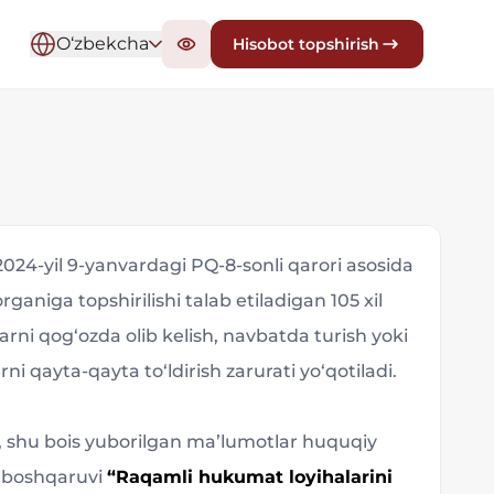
O‘zbekcha
Hisobot topshirish
024-yil 9-yanvardagi PQ-8-sonli qarori asosida
rganiga topshirilishi talab etiladigan 105 xil
arni qog‘ozda olib kelish, navbatda turish yoki
ni qayta-qayta to‘ldirish zarurati yo‘qotiladi.
i, shu bois yuborilgan maʼlumotlar huquqiy
k boshqaruvi
“Raqamli hukumat loyihalarini