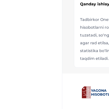
Qanday ishlay
Tadbirkor OneID
hisobotlarni ro
tuzatadi, so‘n
agar rad etilsa
statistika bo‘l
taqdim etiladi.
YAGONA
HISOBOTL