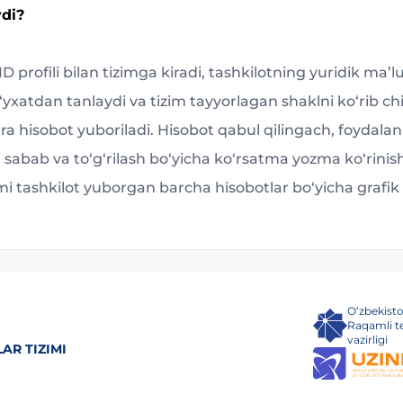
di?
 profili bilan tizimga kiradi, tashkilotning yuridik maʼl
‘yxatdan tanlaydi va tizim tayyorlagan shaklni ko‘rib chi
gra hisobot yuboriladi. Hisobot qabul qilingach, foydalan
, sabab va to‘g‘rilash bo‘yicha ko‘rsatma yozma ko‘rinis
imi tashkilot yuborgan barcha hisobotlar bo‘yicha grafik 
O‘zbekist
Raqamli t
vazirligi
AR TIZIMI