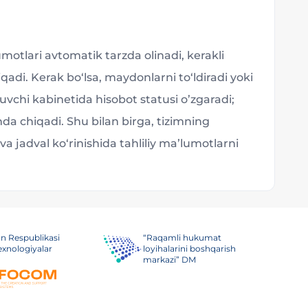
umotlari avtomatik tarzda olinadi, kerakli
qadi. Kerak bo‘lsa, maydonlarni to‘ldiradi yoki
uvchi kabinetida hisobot statusi o’zgaradi;
hda chiqadi. Shu bilan birga, tizimning
va jadval ko‘rinishida tahliliy maʼlumotlarni
on Respublikasi
“Raqamli hukumat
exnologiyalar
loyihalarini boshqarish
markazi” DM