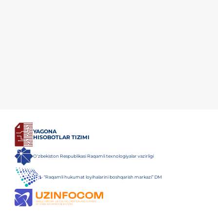
YAGONA
HISOBOTLAR TIZIMI
O‘zbekiston Respublikasi Raqamli texnologiyalar vazirligi
“Raqamli hukumat loyihalarini boshqarish markazi” DM