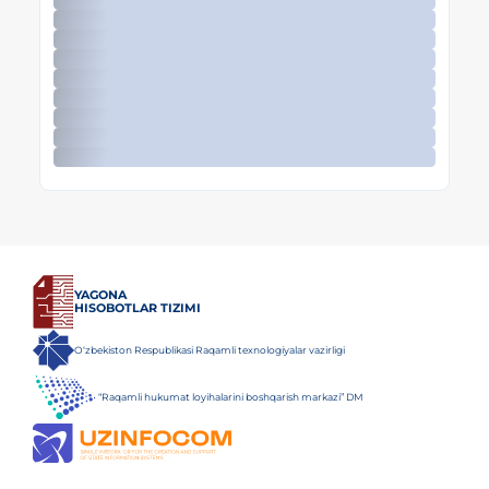
YAGONA
HISOBOTLAR TIZIMI
O‘zbekiston Respublikasi Raqamli texnologiyalar vazirligi
“Raqamli hukumat loyihalarini boshqarish markazi” DM