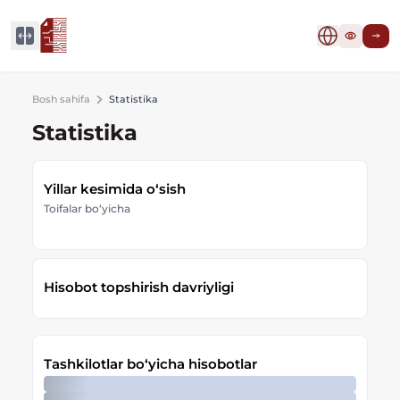
Bosh sahifa
Statistika
Statistika
Yillar kesimida oʻsish
Toifalar boʻyicha
Hisobot topshirish davriyligi
Tashkilotlar bo‘yicha hisobotlar