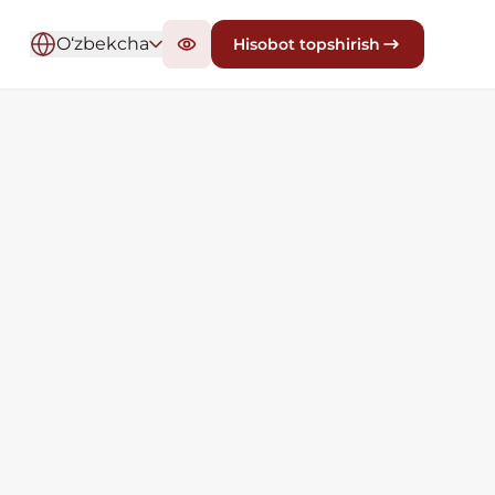
O‘zbekcha
Hisobot topshirish