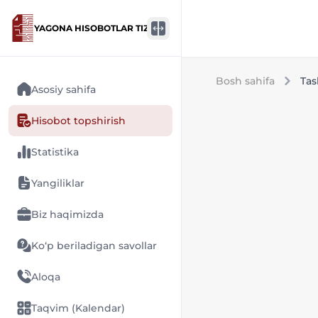
YAGONA HISOBOTLAR TIZIMI
Bosh sahifa
Tas
Asosiy sahifa
Hisobot topshirish
Statistika
Yangiliklar
Biz haqimizda
Ko‘p beriladigan savollar
Aloqa
Taqvim (Kalendar)