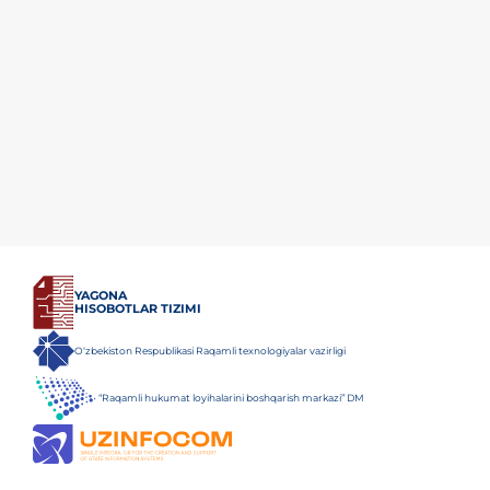
YAGONA
HISOBOTLAR TIZIMI
O‘zbekiston Respublikasi Raqamli texnologiyalar vazirligi
“Raqamli hukumat loyihalarini boshqarish markazi” DM