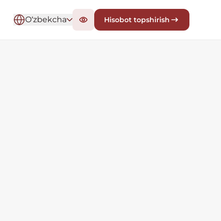
O‘zbekcha
Hisobot topshirish