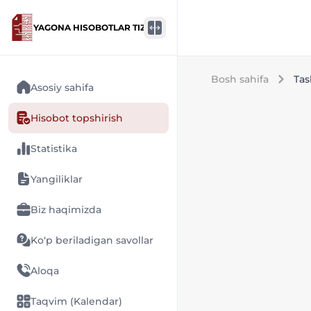
YAGONA HISOBOTLAR TIZIMI
Bosh sahifa
Tas
Asosiy sahifa
Hisobot topshirish
Statistika
Yangiliklar
Biz haqimizda
Ko‘p beriladigan savollar
Aloqa
Taqvim (Kalendar)