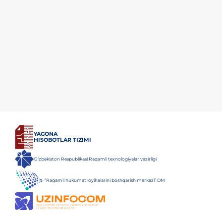
YAGONA
HISOBOTLAR TIZIMI
O‘zbekiston Respublikasi Raqamli texnologiyalar vazirligi
“Raqamli hukumat loyihalarini boshqarish markazi” DM