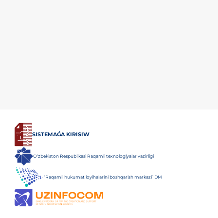
SISTEMAǴA KIRISIW
O‘zbekiston Respublikasi Raqamli texnologiyalar vazirligi
“Raqamli hukumat loyihalarini boshqarish markazi” DM