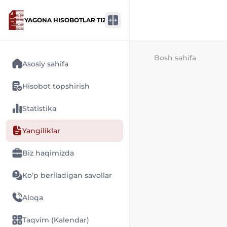
YAGONA HISOBOTLAR TIZIMI
Bosh sahifa
Asosiy sahifa
Hisobot topshirish
Statistika
Yangiliklar
Biz haqimizda
Ko‘p beriladigan savollar
Aloqa
Taqvim (Kalendar)