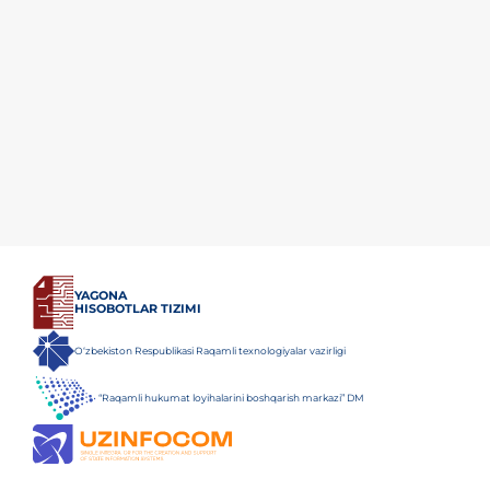
YAGONA
HISOBOTLAR TIZIMI
O‘zbekiston Respublikasi Raqamli texnologiyalar vazirligi
“Raqamli hukumat loyihalarini boshqarish markazi” DM