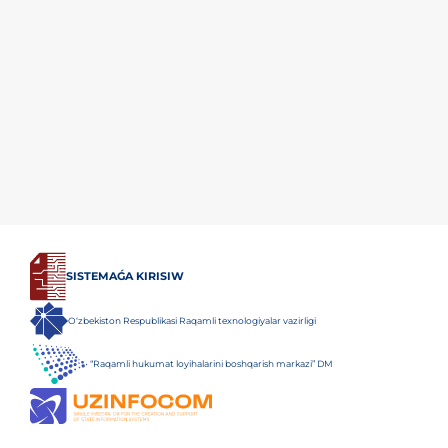
SISTEMAǴA KIRISIW
O‘zbekiston Respublikasi Raqamli texnologiyalar vazirligi
“Raqamli hukumat loyihalarini boshqarish markazi” DM