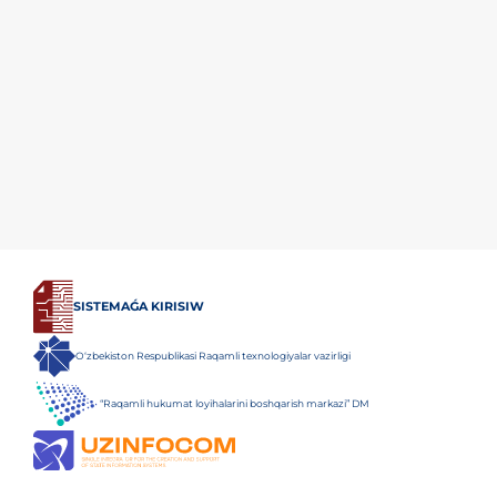
SISTEMAǴA KIRISIW
O‘zbekiston Respublikasi Raqamli texnologiyalar vazirligi
“Raqamli hukumat loyihalarini boshqarish markazi” DM