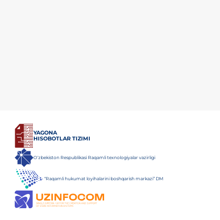
YAGONA
HISOBOTLAR TIZIMI
O‘zbekiston Respublikasi Raqamli texnologiyalar vazirligi
“Raqamli hukumat loyihalarini boshqarish markazi” DM