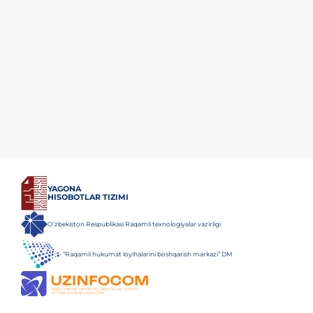
YAGONA
HISOBOTLAR TIZIMI
O‘zbekiston Respublikasi Raqamli texnologiyalar vazirligi
“Raqamli hukumat loyihalarini boshqarish markazi” DM