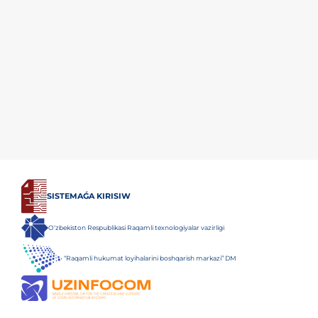
SISTEMAǴA KIRISIW
O‘zbekiston Respublikasi Raqamli texnologiyalar vazirligi
“Raqamli hukumat loyihalarini boshqarish markazi” DM