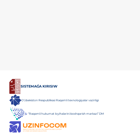
SISTEMAǴA KIRISIW
O‘zbekiston Respublikasi Raqamli texnologiyalar vazirligi
“Raqamli hukumat loyihalarini boshqarish markazi” DM