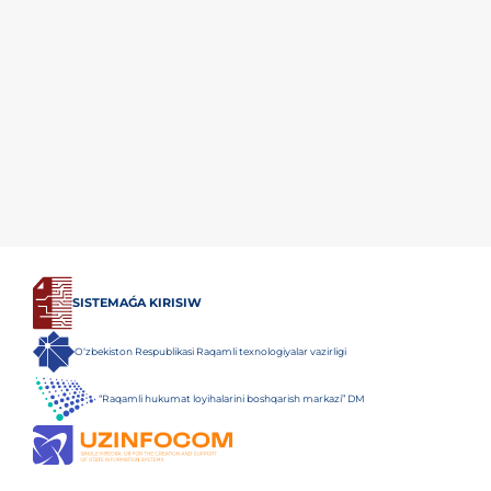
SISTEMAǴA KIRISIW
O‘zbekiston Respublikasi Raqamli texnologiyalar vazirligi
“Raqamli hukumat loyihalarini boshqarish markazi” DM