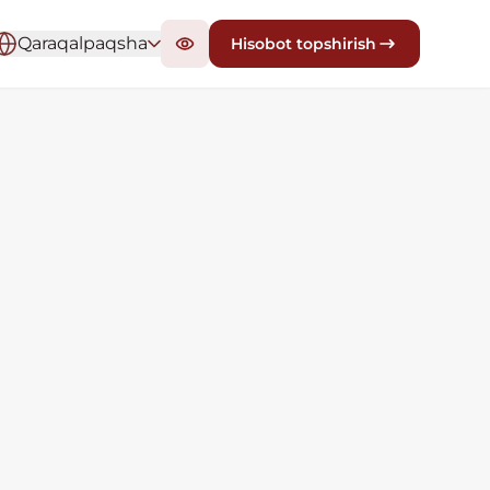
Qaraqalpaqsha
Hisobot topshirish