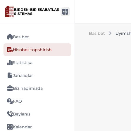
BIRDEN-BIR ESABATLAR
SISTEMASI
Bas bet
Uyımsh
Bas bet
Hisobot topshirish
Statistika
Jañalıqlar
Biz haqimizda
FAQ
Baylanıs
Kalendar