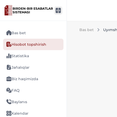
BIRDEN-BIR ESABATLAR
SISTEMASI
Bas bet
Uyımsh
Bas bet
Hisobot topshirish
Statistika
Jañalıqlar
Biz haqimizda
FAQ
Baylanıs
Kalendar