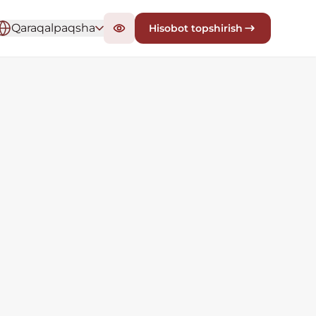
Qaraqalpaqsha
Hisobot topshirish