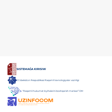
SISTEMAǴA KIRISIW
O‘zbekiston Respublikasi Raqamli texnologiyalar vazirligi
“Raqamli hukumat loyihalarini boshqarish markazi” DM