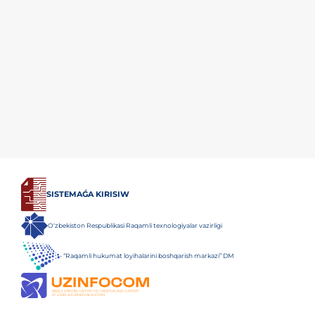
SISTEMAǴA KIRISIW
O‘zbekiston Respublikasi Raqamli texnologiyalar vazirligi
“Raqamli hukumat loyihalarini boshqarish markazi” DM