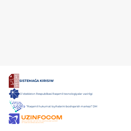
SISTEMAǴA KIRISIW
O‘zbekiston Respublikasi Raqamli texnologiyalar vazirligi
“Raqamli hukumat loyihalarini boshqarish markazi” DM