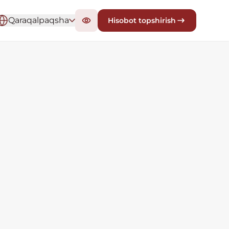
Qaraqalpaqsha
Hisobot topshirish