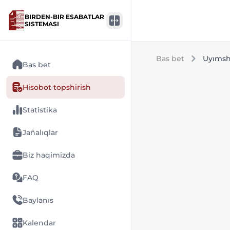
BIRDEN-BIR ESABATLAR
SISTEMASI
Bas bet
Uyımsh
Bas bet
Hisobot topshirish
Statistika
Jañalıqlar
Biz haqimizda
FAQ
Baylanıs
Kalendar